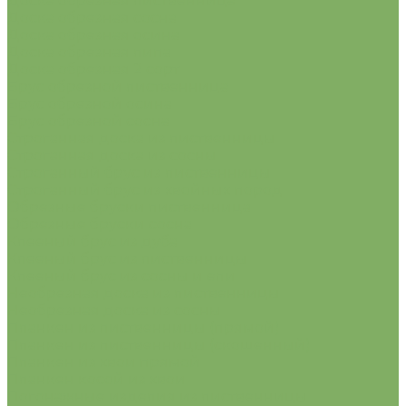
Доска обрезная лиственница
Доска обрезная сосна
Доска обрезная осина
Доска обрезная липа
Доска обрезная 2 сорт
Брус обрезной лиственница
Брус обрезной осина
Брус обрезной сосна
Строганная доска из лиственницы
Строганная доска из сосны
Строганный брус из лиственницы
Строганный брус из хвойных пород
Обрезные бруски лиственница
Обрезные бруски сосна
Клееный брус из дуба
Клееный брус из лиственницы
Клееный брус из сосны и ели
Необрезная доска из лиственницы
Необрезная доска из сосны
Планкен из лиственницы (прямой)
Планкен из лиственницы (скошенный)
Планкен из хвои прямой
Планкен косой из хвои
Погонажные изделия из лиственницы