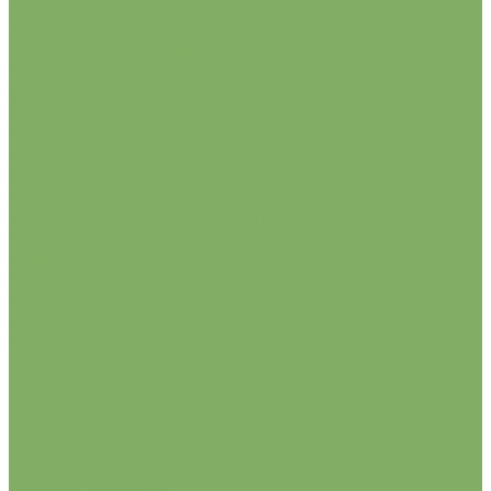
Доска пола из лиственницы
Доска пола из кедра
Доска пола из хвойных пород
Профилированный брус под проект
Вагонка из дуба
Вагонка из осины
Вагонка кедр
Вагонка липа
Вагонка ольха
Вагонка штиль из хвойных пород
Евровагонка из лиственницы
Имитация бруса ель
Имитация бруса кедр
Имитация бруса лиственница
Имитация бруса сосна
Мебельный щит дуб
Мебельный щит лиственница
Фанера ДВП
Фанера ДСП
Фанера ламинированная
Фанера ОСБ
Фанера ФК
Фанера ФСФ
Дачные бытовки