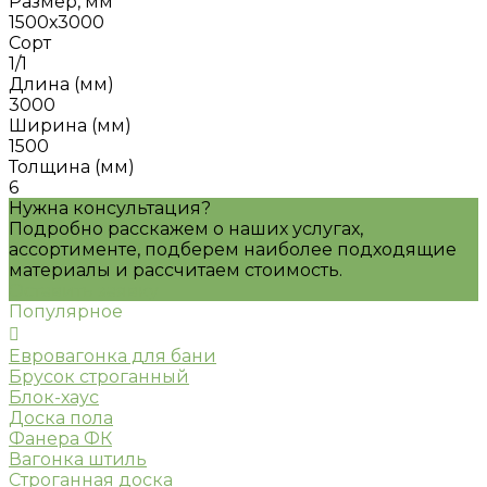
Размер, мм
1500х3000
Сорт
1/1
Длина (мм)
3000
Ширина (мм)
1500
Толщина (мм)
6
Нужна консультация?
Подробно расскажем о наших услугах,
ассортименте, подберем наиболее подходящие
материалы и рассчитаем стоимость.
Оставить заявку
Популярное
Евровагонка для бани
Брусок строганный
Блок-хаус
Доска пола
Фанера ФК
Вагонка штиль
Строганная доска