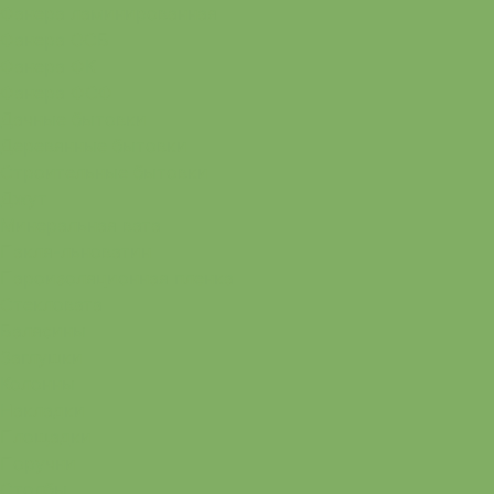
Фанера ламинированная
Фанера ОСБ
Фанера ФК
Фанера ФСФ
Дачные бытовки
Деревянные бытовки
Строительные бытовки
Джут
Минеральная вата
Пакля-льноватин
Пароизоляционная пленка
Стекловата
Балясины
Заглушки
Колонны
Накладки
Площадки
Поручни
Столбы