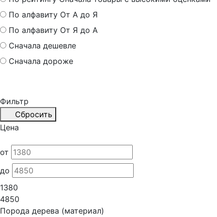
По алфавиту
От А до Я
По алфавиту
От Я до А
Сначала дешевле
Сначала дороже
Фильтр
Сбросить
Цена
от
до
1380
4850
Порода дерева (материал)