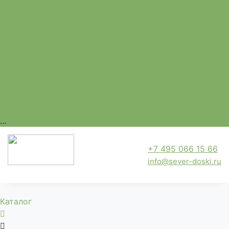
Ступени
Тетива
Шканты
Компания
Услуги
Доставка
Оплата
Прайс-лист
Контакты
...
+7 495 066 15 66
info@sever-doski.ru
Каталог