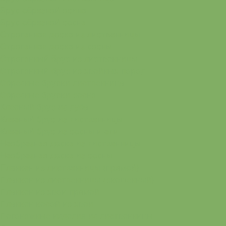
Брус обрезной осина
Брус обрезной сосна
Строганная доска из лиственницы
Строганная доска из сосны
Строганный брус из лиственницы
Строганный брус из хвойных пород
Обрезные бруски лиственница
Обрезные бруски сосна
Клееный брус из дуба
Клееный брус из лиственницы
Клееный брус из сосны и ели
Необрезная доска из лиственницы
Необрезная доска из сосны
Планкен из лиственницы (прямой)
Планкен из лиственницы (скошенный)
Планкен из хвои прямой
Планкен косой из хвои
Погонажные изделия из лиственницы