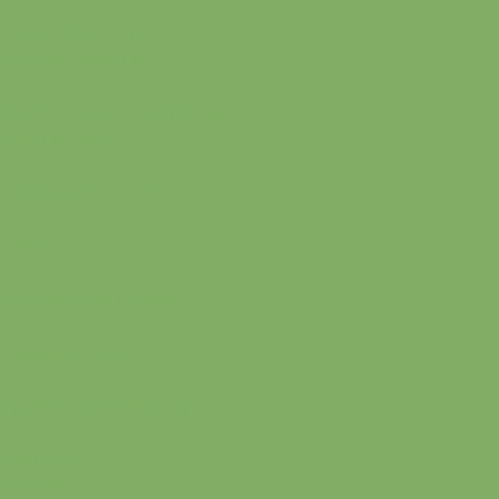
Террасная доска
Бруски обрезные
Бруски сухие строганные
Клееный брус
Необрезная доска
Планкен
Погонажные изделия
Половая доска
Профилированный брус
Блок хаус
Вагонка