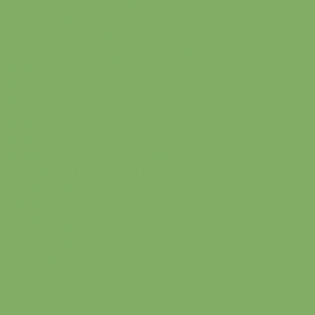
Доска пола из лиственницы
Доска пола из кедра
Доска пола из хвойных пород
Профилированный брус под проект
Вагонка из дуба
Вагонка из осины
Вагонка кедр
Вагонка липа
Вагонка ольха
Вагонка штиль из хвойных пород
Евровагонка из лиственницы
Имитация бруса ель
Имитация бруса кедр
Имитация бруса лиственница
Имитация бруса сосна
Мебельный щит дуб
Мебельный щит лиственница
Фанера ДВП
Фанера ДСП