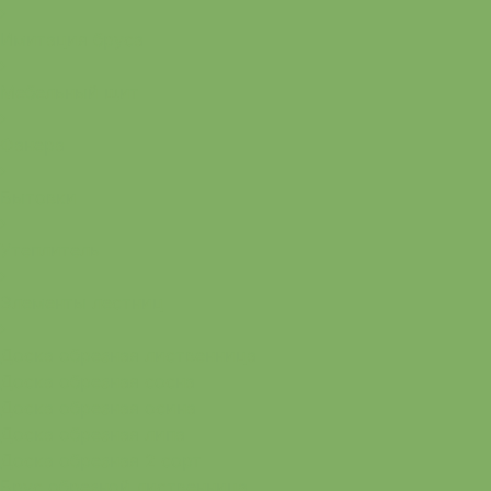
Имитация бруса
Мебельный щит
Фанера
Бытовки
Утеплитель
Элементы лестниц
Доска обрезная лиственница
Доска обрезная сосна
Доска обрезная осина
Доска обрезная липа
Доска обрезная 2 сорт
Брус обрезной лиственница