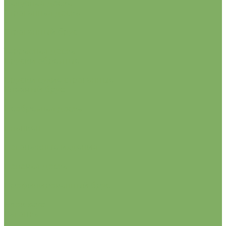
Палубная доска
Строганная доска
Строганный брус
Террасная доска
Бруски обрезные
Бруски сухие строганные
Клееный брус
Необрезная доска
Планкен
Погонажные изделия
Половая доска
Профилированный брус
Блок хаус
Вагонка