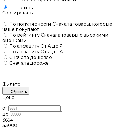
Плитка
Сортировать
По популярности
Сначала товары, которые
чаще покупают
По рейтингу
Сначала товары с высокими
оценками
По алфавиту
От А до Я
По алфавиту
От Я до А
Сначала дешевле
Сначала дороже
Фильтр
Сбросить
Цена
от
до
3654
33000