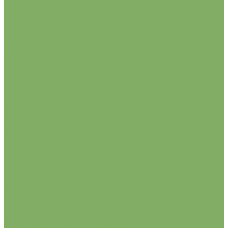
Строганный брус из хвойных пород
Обрезные бруски лиственница
Обрезные бруски сосна
Клееный брус из дуба
Клееный брус из лиственницы
Клееный брус из сосны и ели
Необрезная доска из лиственницы
Необрезная доска из сосны
Планкен из лиственницы (прямой)
Планкен из лиственницы (скошенный)
Планкен из хвои прямой
Планкен косой из хвои
Погонажные изделия из лиственницы
Доска пола из лиственницы
Доска пола из кедра
Доска пола из хвойных пород
Профилированный брус под проект
Вагонка из дуба
Вагонка из осины
Вагонка кедр
Вагонка липа
Вагонка ольха
Вагонка штиль из хвойных пород
Евровагонка из лиственницы