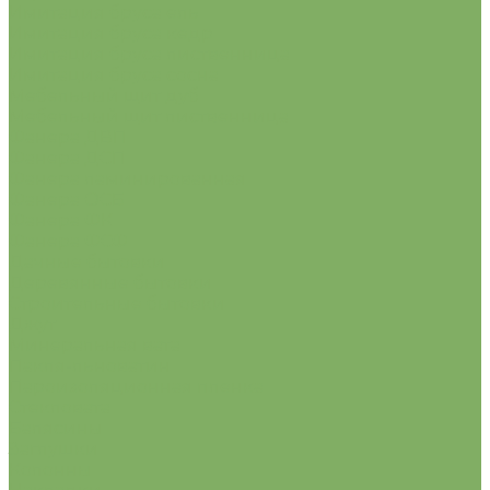
Имитация бруса ель
Имитация бруса кедр
Имитация бруса лиственница
Имитация бруса сосна
Мебельный щит дуб
Мебельный щит лиственница
Фанера ДВП
Фанера ДСП
Фанера ламинированная
Фанера ОСБ
Фанера ФК
Фанера ФСФ
Дачные бытовки
Деревянные бытовки
Строительные бытовки
Джут
Минеральная вата
Пакля-льноватин
Пароизоляционная пленка
Стекловата
Балясины
Заглушки
Колонны