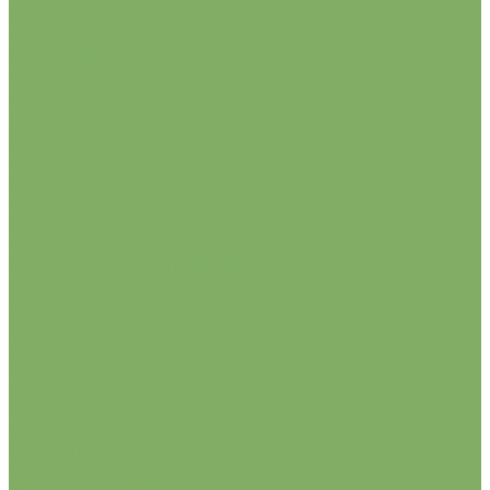
Имитация бруса
Мебельный щит
Фанера
Бытовки
Утеплитель
Элементы лестниц
Доска обрезная лиственница
Доска обрезная сосна
Доска обрезная осина
Доска обрезная липа
Доска обрезная 2 сорт
Брус обрезной лиственница
Брус обрезной осина
Брус обрезной сосна
Строганная доска из лиственницы
Строганная доска из сосны
Строганный брус из лиственницы