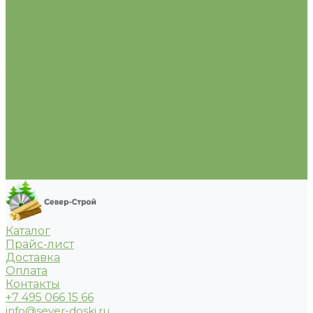
Накладки
Площадки
Поручни
Столбы
Ступени
Тетива
Шканты
Компания
Услуги
Доставка
Оплата
Прайс-лист
Контакты
...
Каталог
Прайс-лист
Доставка
Оплата
Контакты
+7 495 066 15 66
info@sever-doski.ru