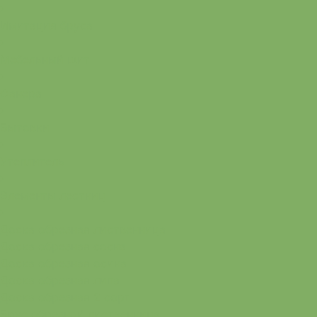
Имитация бруса
Мебельный щит
Фанера
Бытовки
Утеплитель
Элементы лестниц
Доска обрезная лиственница
Доска обрезная сосна
Доска обрезная осина
Доска обрезная липа
Доска обрезная 2 сорт
Брус обрезной лиственница