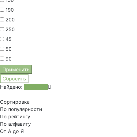
190
200
250
45
50
90
Найдено:
Показать
Сортировка
По популярности
По рейтингу
По алфавиту
От А до Я