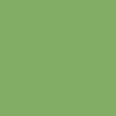
Брус обрезной осина
Брус обрезной сосна
Строганная доска из лиственницы
Строганная доска из сосны
Строганный брус из лиственницы
Строганный брус из хвойных пород
Обрезные бруски лиственница
Обрезные бруски сосна
Клееный брус из дуба
Клееный брус из лиственницы
Клееный брус из сосны и ели
Необрезная доска из лиственницы
Необрезная доска из сосны
Планкен из лиственницы (прямой)
Планкен из лиственницы (скошенный)
Планкен из хвои прямой
Планкен косой из хвои
Погонажные изделия из лиственницы