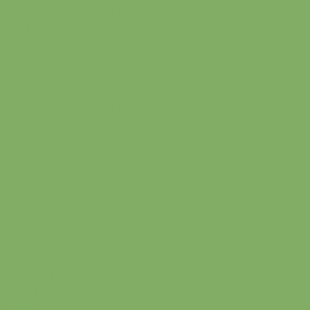
Фанера ламинированная
Фанера ОСБ
Фанера ФК
Фанера ФСФ
Дачные бытовки
Деревянные бытовки
Строительные бытовки
Джут
Минеральная вата
Пакля-льноватин
Пароизоляционная пленка
Стекловата
Балясины
Заглушки
Колонны
Накладки
Площадки
Поручни
Столбы