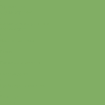
Террасная доска
Бруски обрезные
Бруски сухие строганные
Клееный брус
Необрезная доска
Планкен
Погонажные изделия
Половая доска
Профилированный брус
Блок хаус
Вагонка