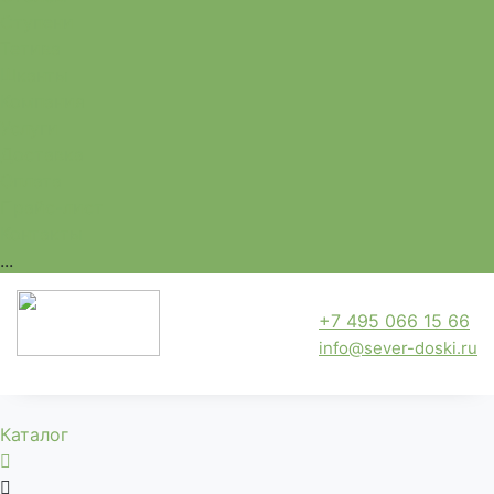
Ступени
Тетива
Шканты
Компания
Услуги
Доставка
Оплата
Прайс-лист
Контакты
...
+7 495 066 15 66
info@sever-doski.ru
Каталог