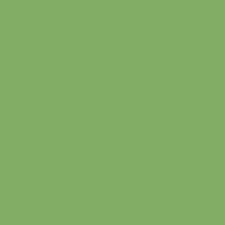
Доска пола из лиственницы
Доска пола из кедра
Доска пола из хвойных пород
Профилированный брус под проект
Вагонка из дуба
Вагонка из осины
Вагонка кедр
Вагонка липа
Вагонка ольха
Вагонка штиль из хвойных пород
Евровагонка из лиственницы
Имитация бруса ель
Имитация бруса кедр
Имитация бруса лиственница
Имитация бруса сосна
Мебельный щит дуб
Мебельный щит лиственница
Фанера ДВП
Фанера ДСП