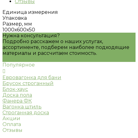
Отзывы
Единица измерения
Упаковка
Размер, мм
1000х600х50
Нужна консультация?
Подробно расскажем о наших услугах,
ассортименте, подберем наиболее подходящие
материалы и рассчитаем стоимость.
Оставить заявку
Популярное
Евровагонка для бани
Брусок строганный
Блок-хаус
Доска пола
Фанера ФК
Вагонка штиль
Строганная доска
Акции
Оплата
Отзывы