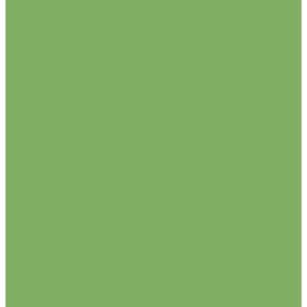
Доска обрезная лиственница
Доска обрезная сосна
Доска обрезная осина
Доска обрезная липа
Доска обрезная 2 сорт
Брус обрезной лиственница
Брус обрезной осина
Брус обрезной сосна
Строганная доска из лиственницы
Строганная доска из сосны
Строганный брус из лиственницы
Строганный брус из хвойных пород
Обрезные бруски лиственница
Обрезные бруски сосна
Клееный брус из дуба
Клееный брус из лиственницы
Клееный брус из сосны и ели
Необрезная доска из лиственницы
Необрезная доска из сосны
Планкен из лиственницы (прямой)
Планкен из лиственницы (скошенный)
Планкен из хвои прямой
Планкен косой из хвои
Погонажные изделия из лиственницы