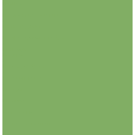
Планкен
Погонажные изделия
Половая доска
Профилированный брус
Блок хаус
Вагонка
Имитация бруса
Мебельный щит
Фанера
Бытовки
Утеплитель
Элементы лестниц