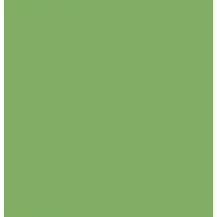
Доска пола из лиственницы
Доска пола из кедра
Доска пола из хвойных пород
Профилированный брус под проект
Вагонка из дуба
Вагонка из осины
Вагонка кедр
Вагонка липа
Вагонка ольха
Вагонка штиль из хвойных пород
Евровагонка из лиственницы
Имитация бруса ель
Имитация бруса кедр
Имитация бруса лиственница
Имитация бруса сосна
Мебельный щит дуб
Мебельный щит лиственница
Фанера ДВП
Фанера ДСП
Фанера ламинированная
Фанера ОСБ
Фанера ФК
Фанера ФСФ
Дачные бытовки