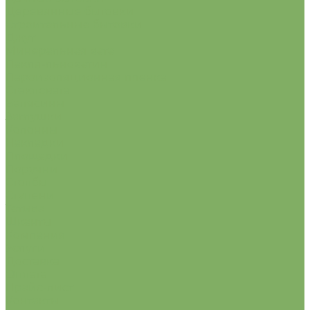
Деревянные бытовки
Строительные бытовки
Джут
Минеральная вата
Пакля-льноватин
Пароизоляционная пленка
Стекловата
Балясины
Заглушки
Колонны
Накладки
Площадки
Поручни
Столбы
Ступени
Тетива
Шканты
Компания
Услуги
Доставка
Оплата
Прайс-лист
Контакты