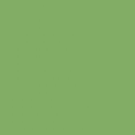
Брус обрезной осина
Брус обрезной сосна
Строганная доска из лиственницы
Строганная доска из сосны
Строганный брус из лиственницы
Строганный брус из хвойных пород
Обрезные бруски лиственница
Обрезные бруски сосна
Клееный брус из дуба
Клееный брус из лиственницы
Клееный брус из сосны и ели
Необрезная доска из лиственницы
Необрезная доска из сосны
Планкен из лиственницы (прямой)
Планкен из лиственницы (скошенный)
Планкен из хвои прямой
Планкен косой из хвои
Погонажные изделия из лиственницы