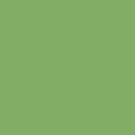
Террасная доска
Бруски обрезные
Бруски сухие строганные
Клееный брус
Необрезная доска
Планкен
Погонажные изделия
Половая доска
Профилированный брус
Блок хаус
Вагонка