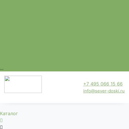
Ступени
Тетива
Шканты
Компания
Услуги
Доставка
Оплата
Прайс-лист
Контакты
...
+7 495 066 15 66
info@sever-doski.ru
Каталог