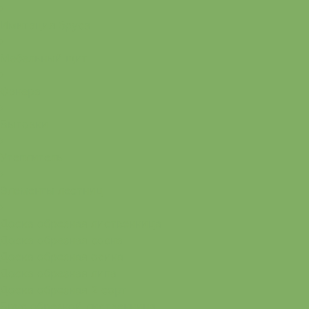
Имитация бруса
Мебельный щит
Фанера
Бытовки
Утеплитель
Элементы лестниц
Доска обрезная лиственница
Доска обрезная сосна
Доска обрезная осина
Доска обрезная липа
Доска обрезная 2 сорт
Брус обрезной лиственница