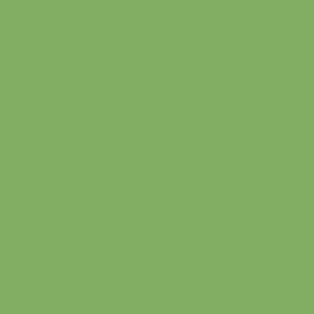
Фанера ламинированная
Фанера ОСБ
Фанера ФК
Фанера ФСФ
Дачные бытовки
Деревянные бытовки
Строительные бытовки
Джут
Минеральная вата
Пакля-льноватин
Пароизоляционная пленка
Стекловата
Балясины
Заглушки
Колонны
Накладки
Площадки
Поручни
Столбы